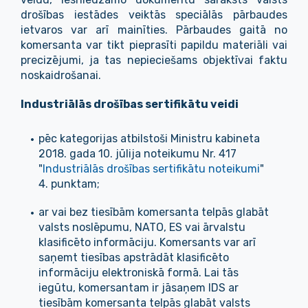
drošības iestādes veiktās speciālās pārbaudes
ietvaros var arī mainīties. Pārbaudes gaitā no
komersanta var tikt pieprasīti papildu materiāli vai
precizējumi, ja tas nepieciešams objektīvai faktu
noskaidrošanai.
Industriālās drošības sertifikātu veidi
pēc kategorijas atbilstoši Ministru kabineta
2018. gada 10. jūlija noteikumu Nr. 417
"
Industriālās drošības sertifikātu noteikumi
"
4. punktam;
ar vai bez tiesībām komersanta telpās glabāt
valsts noslēpumu, NATO, ES vai ārvalstu
klasificēto informāciju. Komersants var arī
saņemt tiesības apstrādāt klasificēto
informāciju elektroniskā formā. Lai tās
iegūtu, komersantam ir jāsaņem IDS ar
tiesībām komersanta telpās glabāt valsts