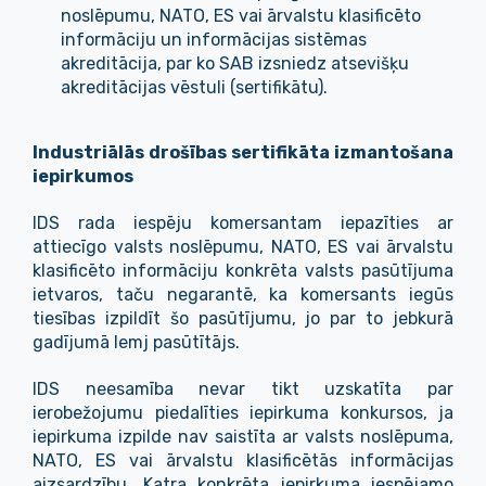
noslēpumu, NATO, ES vai ārvalstu klasificēto
informāciju un informācijas sistēmas
akreditācija, par ko SAB izsniedz atsevišķu
akreditācijas vēstuli (sertifikātu).
Industriālās drošības sertifikāta izmantošana
iepirkumos
IDS rada iespēju komersantam iepazīties ar
attiecīgo valsts noslēpumu, NATO, ES vai ārvalstu
klasificēto informāciju konkrēta valsts pasūtījuma
ietvaros, taču negarantē, ka komersants iegūs
tiesības izpildīt šo pasūtījumu, jo par to jebkurā
gadījumā lemj pasūtītājs.
IDS neesamība nevar tikt uzskatīta par
ierobežojumu piedalīties iepirkuma konkursos, ja
iepirkuma izpilde nav saistīta ar valsts noslēpuma,
NATO, ES vai ārvalstu klasificētās informācijas
aizsardzību. Katra konkrēta iepirkuma iespējamo