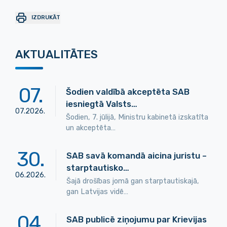
IZDRUKĀT
AKTUALITĀTES
07
.
Šodien valdībā akceptēta SAB
iesniegtā Valsts…
07
.
2026
.
Šodien, 7. jūlijā, Ministru kabinetā izskatīta
un akceptēta…
30
.
SAB savā komandā aicina juristu –
starptautisko…
06
.
2026
.
Šajā drošības jomā gan starptautiskajā,
gan Latvijas vidē…
04
.
SAB publicē ziņojumu par Krievijas