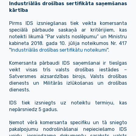
Industriālās drošības sertifikāta saņemšanas
kārtība
Pirms IDS izsniegšanas tiek veikta komersanta
speciālā pārbaude saskaņā ar kritērijiem, kas
noteikti likumā “Par valsts noslēpumu” un Ministru
kabineta 2018. gada 10. jūlija noteikumos Nr. 417
"
Industriālās drošības sertifikātu noteikumi
".
Komersanta pārbaudi IDS saņemšanai ir tiesīgas
veikt visas trīs valsts drošības iestādes –
Satversmes aizsardzības birojs, Valsts drošības
dienests un Militārās izlūkošanas un drošības
dienests.
IDS tiek izsniegts uz noteiktu termiņu, kas
nepārsniedz 5 gadus.
Ņemot vērā komersanta specifiku un tā sniegto
pakalpojumu nodrošināšanai nepieciešamo IDS
veidu, iesniedzamo dokumentu saraksts valsts