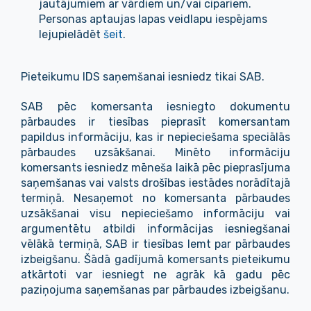
jautājumiem ar vārdiem un/vai cipariem.
Personas aptaujas lapas veidlapu iespējams
lejupielādēt
šeit
.
Pieteikumu IDS saņemšanai iesniedz tikai SAB.
SAB pēc komersanta iesniegto dokumentu
pārbaudes ir tiesības pieprasīt komersantam
papildus informāciju, kas ir nepieciešama speciālās
pārbaudes uzsākšanai. Minēto informāciju
komersants iesniedz mēneša laikā pēc pieprasījuma
saņemšanas vai valsts drošības iestādes norādītajā
termiņā. Nesaņemot no komersanta pārbaudes
uzsākšanai visu nepieciešamo informāciju vai
argumentētu atbildi informācijas iesniegšanai
vēlākā termiņā, SAB ir tiesības lemt par pārbaudes
izbeigšanu. Šādā gadījumā komersants pieteikumu
atkārtoti var iesniegt ne agrāk kā gadu pēc
paziņojuma saņemšanas par pārbaudes izbeigšanu.