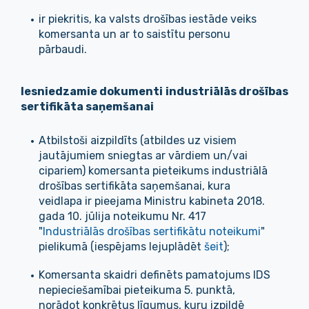
ir piekritis, ka valsts drošības iestāde veiks
komersanta un ar to saistītu personu
pārbaudi.
Iesniedzamie dokumenti industriālās drošības
sertifikāta saņemšanai
Atbilstoši aizpildīts (atbildes uz visiem
jautājumiem sniegtas ar vārdiem un/vai
cipariem) komersanta pieteikums industriālā
drošības sertifikāta saņemšanai, kura
veidlapa ir pieejama Ministru kabineta 2018.
gada 10. jūlija noteikumu Nr. 417
"
Industriālās drošības sertifikātu noteikumi
"
pielikumā (iespējams lejuplādēt
šeit
);
Komersanta skaidri definēts pamatojums IDS
nepieciešamībai pieteikuma 5. punktā,
norādot konkrētus līgumus, kuru izpildē