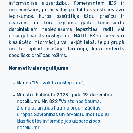
informācijas aizsardzību. Komersantam IDS ir
nepieciešams, ja tas vēlas piedalīties valsts iestāžu
iepirkumos, kuros pasūtītājs šādu prasību ir
izvirzījis un kuru izpildes gaitā komersanta
darbiniekiem nepieciešams iepazīties, radīt vai
apsargāt valsts noslēpumu, NATO, ES vai ārvalstu
klasificēto informāciju vai iekļūt telpā, telpu grupā
un tai apkārt esošajā teritorijā, kurā noteikts
specifisks drošības režīms.
Normatīvais regulējums:
likums "
Par valsts noslēpumu
";
Ministru kabineta 2023. gada 19. decembra
noteikumu Nr. 822 "
Valsts noslēpuma,
Ziemeļatlantijas līguma organizācijas,
Eiropas Savienības un ārvalstu institūciju
klasificētās informācijas aizsardzības
noteikumi
";