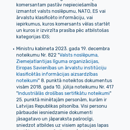
komersantam pastāv nepieciešamība
izmantot valsts noslēpumu, NATO, ES vai
ārvalstu klasificēto informāciju, vai
iepirkumus, kuros komersants vēlas startēt
un kuros ir izvirzīta prasība pēc atbilstošas
kategorijas IDS;
Ministru kabineta 2023. gada 19. decembra
noteikumu Nr. 822 "
Valsts noslēpuma,
Ziemeļatlantijas līguma organizācijas,
Eiropas Savienības un ārvalstu institūciju
klasificētās informācijas aizsardzības
noteikumi
" 8. punktā noteiktos dokumentus
visām 2018. gada 10. jūlija noteikumu Nr. 417
"
Industriālās drošības sertifikātu noteikumi
"
25. punktā minētajām personām, kurām ir
Latvijas Republikas pilsonība. Visi personu
pārbaudei iesniedzamie dokumenti
jāsagatavo un jāparaksta pašrocīgi,
sniedzot atbildes uz visiem aptaujas lapas