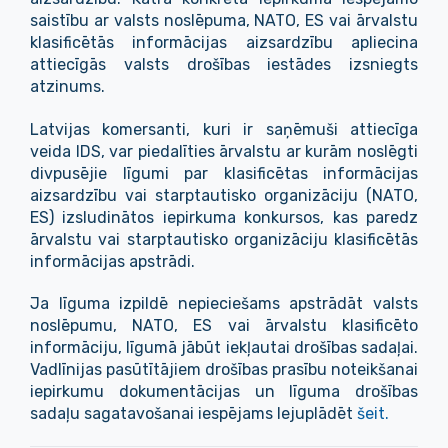
saistību ar valsts noslēpuma, NATO, ES vai ārvalstu
klasificētās informācijas aizsardzību apliecina
attiecīgās valsts drošības iestādes izsniegts
atzinums.
Latvijas komersanti, kuri ir saņēmuši attiecīga
veida IDS, var piedalīties ārvalstu ar kurām noslēgti
divpusējie līgumi par klasificētas informācijas
aizsardzību vai starptautisko organizāciju (NATO,
ES) izsludinātos iepirkuma konkursos, kas paredz
ārvalstu vai starptautisko organizāciju klasificētās
informācijas apstrādi.
Ja līguma izpildē nepieciešams apstrādāt valsts
noslēpumu, NATO, ES vai ārvalstu klasificēto
informāciju, līgumā jābūt iekļautai drošības sadaļai.
Vadlīnijas pasūtītājiem drošības prasību noteikšanai
iepirkumu dokumentācijas un līguma drošības
sadaļu sagatavošanai iespējams lejuplādēt
šeit.