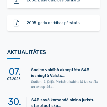
2006. gada darbības pārskats
2005. gada darbības pārskats
AKTUALITĀTES
07
.
Šodien valdībā akceptēta SAB
iesniegtā Valsts…
07
.
2026
.
Šodien, 7. jūlijā, Ministru kabinetā izskatīta
un akceptēta…
30
.
SAB savā komandā aicina juristu –
starptautisko…