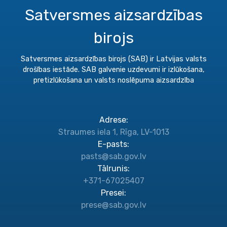
Satversmes aizsardzības
birojs
Satversmes aizsardzības birojs (SAB) ir Latvijas valsts
drošības iestāde. SAB galvenie uzdevumi ir izlūkošana,
pretizlūkošana un valsts noslēpuma aizsardzība
Adrese
:
Straumes iela 1, Rīga, LV-1013
E-pasts
:
pasts@sab.gov.lv
Tālrunis
:
+371-67025407
Presei
:
prese@sab.gov.lv