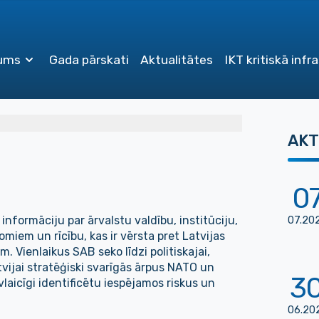
ums
Gada pārskati
Aktualitātes
IKT kritiskā infr
AKT
0
informāciju par ārvalstu valdību, institūciju,
07
.
20
miem un rīcību, kas ir vērsta pret Latvijas
m. Vienlaikus SAB seko līdzi politiskajai,
tvijai stratēģiski svarīgās ārpus NATO un
3
vlaicīgi identificētu iespējamos riskus un
06
.
20