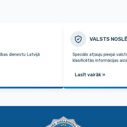
VALSTS NOSL
šības dienestu Latvijā
Speciālo atļauju pieejai va
klasificētās informācijas aiz
Lasīt vairāk
»