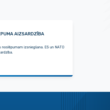
ĒPUMA AIZSARDZĪBA
lsts noslēpumam izsniegšana. ES un NATO
sardzība.