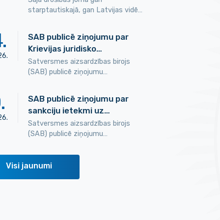
starptautiskajā, gan Latvijas vidē…
4
.
SAB publicē ziņojumu par
Krievijas juridisko…
26
.
Satversmes aizsardzības birojs
(SAB) publicē ziņojumu…
0
.
SAB publicē ziņojumu par
sankciju ietekmi uz…
26
.
Satversmes aizsardzības birojs
(SAB) publicē ziņojumu…
Visi jaunumi