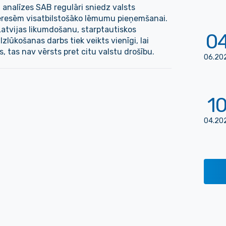
analīzes SAB regulāri sniedz valsts
resēm visatbilstošāko lēmumu pieņemšanai.
Latvijas likumdošanu, starptautiskos
0
lūkošanas darbs tiek veikts vienīgi, lai
, tas nav vērsts pret citu valstu drošību.
06
.
20
1
04
.
20