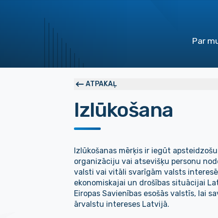
Par m
ATPAKAĻ
Izlūkošana
Izlūkošanas mērķis ir iegūt apsteidzošu 
organizāciju vai atsevišķu personu nodo
valsti vai vitāli svarīgām valsts interesē
ekonomiskajai un drošības situācijai La
Eiropas Savienības esošās valstīs, lai sa
ārvalstu intereses Latvijā.