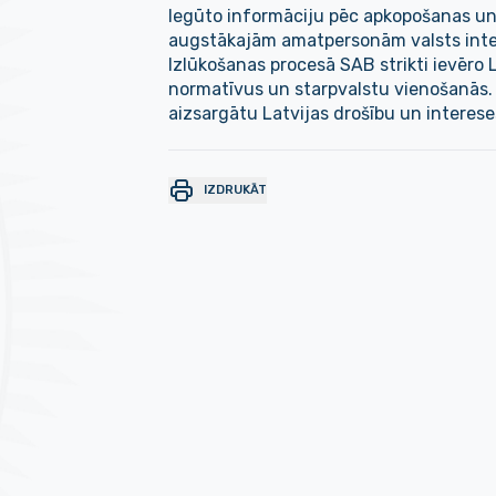
Iegūto informāciju pēc apkopošanas un 
augstākajām amatpersonām valsts inte
Izlūkošanas procesā SAB strikti ievēro 
normatīvus un starpvalstu vienošanās. Iz
aizsargātu Latvijas drošību un intereses
IZDRUKĀT