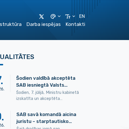
EN
astruktūra
Darba iespējas
Kontakti
UALITĀTES
7
.
Šodien valdībā akceptēta
SAB iesniegtā Valsts…
26
.
Šodien, 7. jūlijā, Ministru kabinetā
izskatīta un akceptēta…
0
.
SAB savā komandā aicina
juristu – starptautisko…
26
.
Šajā drošības jomā gan