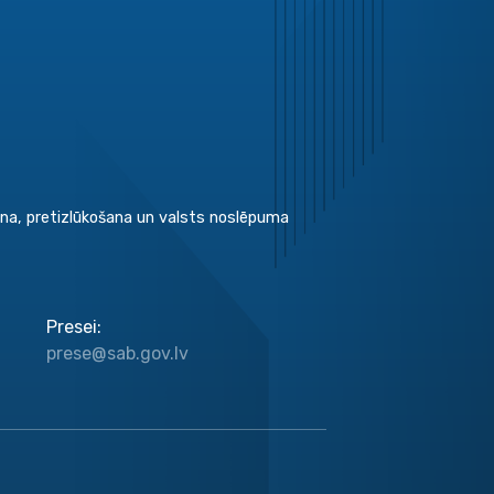
šana, pretizlūkošana un valsts noslēpuma
Presei
:
prese@sab.gov.lv