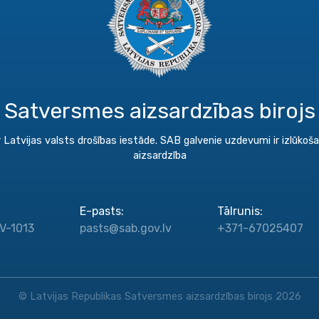
Satversmes aizsardzības birojs
 Latvijas valsts drošības iestāde. SAB galvenie uzdevumi ir izlūko
aizsardzība
E-pasts
:
Tālrunis
:
LV-1013
pasts@sab.gov.lv
+371-67025407
© Latvijas Republikas Satversmes aizsardzības birojs 2026