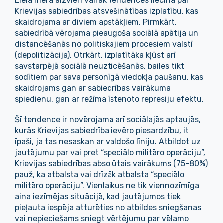
Lielā mērā aizvien vairāk tendences liecina par
Krievijas sabiedrības atsvešinātības izplatību, kas
skaidrojama ar diviem apstākļiem. Pirmkārt,
sabiedrībā vērojama pieaugoša sociālā apātija un
distancēšanās no politiskajiem procesiem valstī
(depolitizācija). Otrkārt, izplatītāka kļūst arī
savstarpējā sociālā neuzticēšanās, bailes tikt
sodītiem par sava personīgā viedokļa paušanu, kas
skaidrojams gan ar sabiedrības vairākuma
spiedienu, gan ar režīma īstenoto represiju efektu.
Šī tendence ir novērojama arī sociālajās aptaujās,
kurās Krievijas sabiedrība ievēro piesardzību, it
īpaši, ja tas nesaskan ar valdošo līniju. Atbildot uz
jautājumu par vai pret “speciālo militāro operāciju”,
Krievijas sabiedrības absolūtais vairākums (75-80%)
pauž, ka atbalsta vai drīzāk atbalsta “speciālo
militāro operāciju”. Vienlaikus ne tik viennozīmīga
aina iezīmējas situācijā, kad jautājumos tiek
pieļauta iespēja atturēties no atbildes sniegšanas
vai nepieciešams sniegt vērtējumu par vēlamo