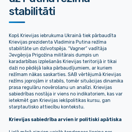
stabilitāti
Kopš Krievijas iebrukuma Ukrainā tiek pārbaudīta
Krievijas prezidenta Vladimira Putina režīma
stabilitāte un dzīvotspēja. “Vagner” vadītāja
Jevgēņija Prigožina militārais dumpis un
karadarbības izplešanās Krievijas teritorijā ir tikai
daži no pēdējā laika pārbaudījumiem, ar kuriem
režīmam nākas saskarties. SAB vērtējumā Krievijas
režīms joprojām ir stabils, tomēr situācijas dinamika
prasa regulāru novērošanu un analīzi. Krievijas
sabiedrības nostāja ir viens no indikatoriem, kas var
ietekmēt gan Krievijas iekšpolitikas kursu, gan
starptautisko attiecību kontekstu.
Krievijas sabiedrība arvien ir politiski apātiska