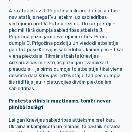
Atskatoties uz J. Prigožina militāro dumpi, arī tas
nav atstājis negatīvu ietekmi uz sabiedrības
vērtējumu pret V. Putina režīmu. Drīzāk pretēji -
pēc militārā dumpja sabiedrības atbalsts J.
Prigožina pozīcijai ir ievērojami krities. Pirms
dumpja J. Prigožina pozīciju un viedokli atbalstīja
gandrīz puse Krievijas sabiedrības, kamēr pēc - tikai
viena piektdaļa. Tikmēr atbalsts Krievijas
Aizsardzības ministrijas pozīcijai ir vairākkārt
pieaudzis – ja pirms dumpja to atbalstīja tikai viena
desmitā daļa Krievijas iedzīvotāju, tad pēc dumpja
šis rādītājs jau ir pietuvojies divām piektdaļām
sabiedrības.
Protesta vilnis ir mazticams, tomēr nevar
pilnībā izslēgt
Lai gan Krievijas sabiedrības attieksme pret karu
Ukrainā ir komplicēta un mainās, tā pašlaik neraida