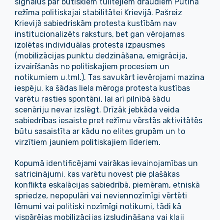
signālus par būtiskiem tūlītējiem draudiem Putina
režīma politiskajai stabilitātei Krievijā. Pašreiz
Krievijā sabiedriskām protesta kustībām nav
institucionalizēts raksturs, bet gan vērojamas
izolētas individuālas protesta izpausmes
(mobilizācijas punktu dedzināšana, emigrācija,
izvairīšanās no politiskajiem procesiem un
notikumiem u.tml.). Tas savukārt ievērojami mazina
iespēju, ka šādas liela mēroga protesta kustības
varētu rasties spontāni, lai arī pilnībā šādu
scenāriju nevar izslēgt. Drīzāk jebkāda veida
sabiedrības iesaiste pret režīmu vērstās aktivitātēs
būtu sasaistīta ar kādu no elites grupām un to
virzītiem jauniem politiskajiem līderiem.
Kopumā identificējami vairākas ievainojamības un
satricinājumi, kas varētu novest pie plašākas
konflikta eskalācijas sabiedrībā, piemēram, etniskā
spriedze, nepopulāri vai neviennozīmīgi vērtēti
lēmumi vai politiski nozīmīgi notikumi, tādi kā
vispārējas mobilizācijas izsludināšana vai klaji