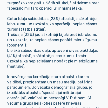
turpmāko kara gaitu. Šādā situācijā attieksme pret
“speciālo militāro operāciju” ir niansētāka:
Ceturtdaļa sabiedrības (23%) atbalstīja sākotnējo
iebrukumu un uzskata, ka operāciju nepieciešams
turpināt (atbalstītāji);
Trešdaļa (32%) jau sākotnēji bijuši pret iebrukumu
un uzskata, ka nepieciešams panākt mierizlīgumu
(oponenti);
Lielākā sabiedrības daļa, aptuveni divas piektdaļas
(41%) atbalstīja sākotnējo iebrukumu, tomēr
uzskata, ka nepieciešams nonākt pie mierizlīguma
(neitrālie).
Ir novērojama korelācija starp atbalstu karam,
valdībai, prezidentam un masu mediju patēriņa
paradumiem. Jo vecāka demogrāfiskā grupa, jo
izteiktāks atbalsts “speciālajai militārajai
operācijai”, valdībai un personīgi V. Putinam. Šī
vecuma grupa lielākoties patērē Krievijas