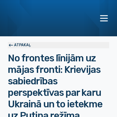
ATPAKAĻ
No frontes līnijām uz
mājas fronti: Krievijas
sabiedrības
perspektīvas par karu
Ukrainā un to ietekme
uz Putina režīma