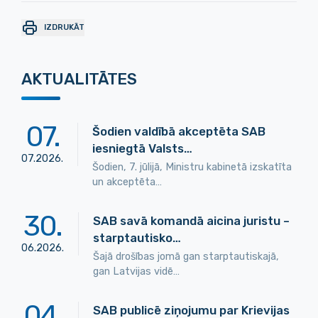
IZDRUKĀT
AKTUALITĀTES
07
.
Šodien valdībā akceptēta SAB
iesniegtā Valsts…
07
.
2026
.
Šodien, 7. jūlijā, Ministru kabinetā izskatīta
un akceptēta…
30
.
SAB savā komandā aicina juristu –
starptautisko…
06
.
2026
.
Šajā drošības jomā gan starptautiskajā,
gan Latvijas vidē…
04
.
SAB publicē ziņojumu par Krievijas