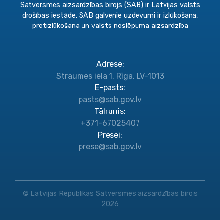
Satversmes aizsardzības birojs (SAB) ir Latvijas valsts
drošības iestāde. SAB galvenie uzdevumi ir izlūkošana,
pretizlūkošana un valsts noslēpuma aizsardzība
Adrese
:
Straumes iela 1, Rīga, LV-1013
E-pasts
:
pasts@sab.gov.lv
Tālrunis
:
+371-67025407
Presei
:
prese@sab.gov.lv
© Latvijas Republikas Satversmes aizsardzības birojs
2026