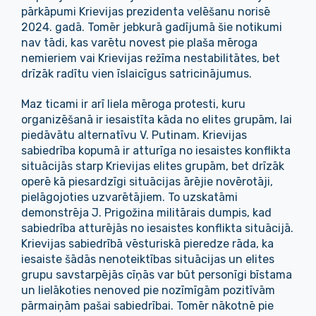
pārkāpumi Krievijas prezidenta velēšanu norisē
2024. gadā. Tomēr jebkurā gadījumā šie notikumi
nav tādi, kas varētu novest pie plaša mēroga
nemieriem vai Krievijas režīma nestabilitātes, bet
drīzāk radītu vien īslaicīgus satricinājumus.
Maz ticami ir arī liela mēroga protesti, kuru
organizēšanā ir iesaistīta kāda no elites grupām, lai
piedāvātu alternatīvu V. Putinam. Krievijas
sabiedrība kopumā ir atturīga no iesaistes konflikta
situācijās starp Krievijas elites grupām, bet drīzāk
operē kā piesardzīgi situācijas ārējie novērotāji,
pielāgojoties uzvarētājiem. To uzskatāmi
demonstrēja J. Prigožina militārais dumpis, kad
sabiedrība atturējās no iesaistes konflikta situācijā.
Krievijas sabiedrībā vēsturiskā pieredze rāda, ka
iesaiste šādās nenoteiktības situācijas un elites
grupu savstarpējās cīņās var būt personīgi bīstama
un lielākoties nenoved pie nozīmīgām pozitīvām
pārmaiņām pašai sabiedrībai. Tomēr nākotnē pie