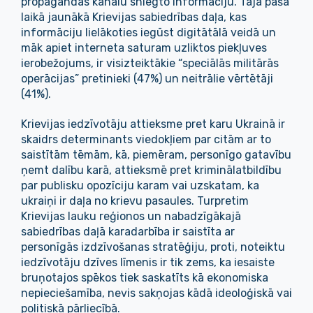
propagandas kanālu sniegto informāciju. Tajā pašā
laikā jaunākā Krievijas sabiedrības daļa, kas
informāciju lielākoties iegūst digitātālā veidā un
māk apiet interneta saturam uzliktos piekļuves
ierobežojums, ir visizteiktākie “speciālās militārās
operācijas” pretinieki (47%) un neitrālie vērtētāji
(41%).
Krievijas iedzīvotāju attieksme pret karu Ukrainā ir
skaidrs determinants viedokļiem par citām ar to
saistītām tēmām, kā, piemēram, personīgo gatavību
ņemt dalību karā, attieksmē pret kriminālatbildību
par publisku opozīciju karam vai uzskatam, ka
ukraiņi ir daļa no krievu pasaules. Turpretim
Krievijas lauku reģionos un nabadzīgākajā
sabiedrības daļā karadarbība ir saistīta ar
personīgās izdzīvošanas stratēģiju, proti, noteiktu
iedzīvotāju dzīves līmenis ir tik zems, ka iesaiste
bruņotajos spēkos tiek saskatīts kā ekonomiska
nepieciešamība, nevis sakņojas kādā ideoloģiskā vai
politiskā pārliecībā.